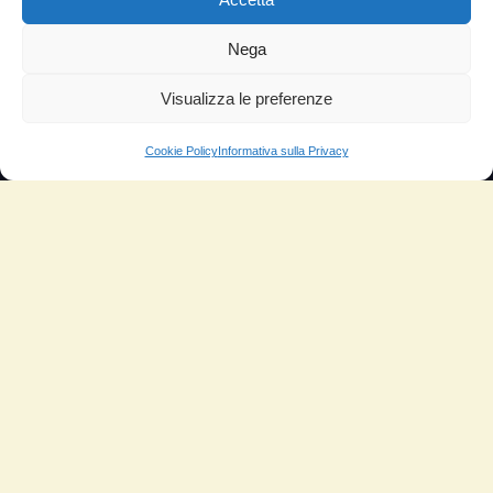
TESTIMONIANZE
Nega
Molto soddisfatti
Risparmio di carburante
Visualizza le preferenze
Aumento di potenza e velocità
Cookie Policy
Informativa sulla Privacy
Minor consumo di olio
Riduzione della rumorosità
Riduzione gas di scarico
Motore dura più a lungo
Moto
Piloti sportivi
Aerei
Auto
Camper