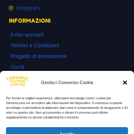
Instagram
INFORMAZIONI
Il mio account
Termini e Condizioni
Progetto di innovazione
Cos’è
Come si usa
Gestisci Consenso Cookie
Sitemap
Per fornire le migliori esperienze, utilizziamo tecnologie come i cookie per
Domande Frequenti
memorizzare e/o accedere alle informazioni del dispositivo. Il consenso a queste
tecnologie ci permetterà di elaborare dati come il comportamento di navigazione o ID
Lascia la tua testimonianza
unici su questo sito. Non acconsentire o ritirare il consenso può influire
negativamente su alcune caratteristiche e funzioni.
News
Accetta