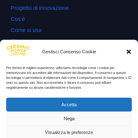
Progetto di innovazione
Cos’è
Come si usa
Sitemap
Gestisci Consenso Cookie
Domande Frequenti
Lascia la tua testimonianza
Per fornire le migliori esperienze, utilizziamo tecnologie come i cookie per
memorizzare e/o accedere alle informazioni del dispositivo. Il consenso a queste
News
tecnologie ci permetterà di elaborare dati come il comportamento di navigazione o ID
unici su questo sito. Non acconsentire o ritirare il consenso può influire
negativamente su alcune caratteristiche e funzioni.
TESTIMONIANZE
Molto soddisfatti
Accetta
Risparmio di carburante
Nega
Aumento di potenza e velocità
Visualizza le preferenze
Minor consumo di olio