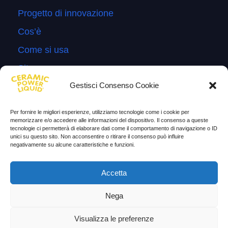
Progetto di innovazione
Cos’è
Come si usa
Sitemap
Gestisci Consenso Cookie
Domande Frequenti
Lascia la tua testimonianza
Per fornire le migliori esperienze, utilizziamo tecnologie come i cookie per
memorizzare e/o accedere alle informazioni del dispositivo. Il consenso a queste
News
tecnologie ci permetterà di elaborare dati come il comportamento di navigazione o ID
unici su questo sito. Non acconsentire o ritirare il consenso può influire
negativamente su alcune caratteristiche e funzioni.
TESTIMONIANZE
Molto soddisfatti
Accetta
Risparmio di carburante
Nega
Aumento di potenza e velocità
Visualizza le preferenze
Minor consumo di olio