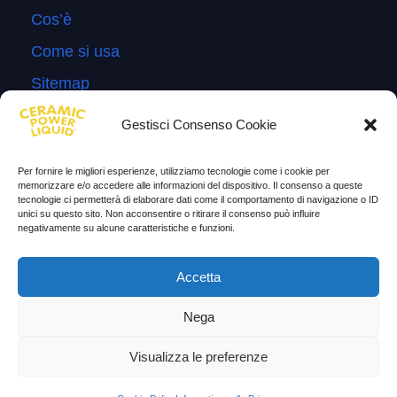
Cos’è
Come si usa
Sitemap
Domande Frequenti
Gestisci Consenso Cookie
Lascia la tua testimonianza
Per fornire le migliori esperienze, utilizziamo tecnologie come i cookie per
News
memorizzare e/o accedere alle informazioni del dispositivo. Il consenso a queste
tecnologie ci permetterà di elaborare dati come il comportamento di navigazione o ID
unici su questo sito. Non acconsentire o ritirare il consenso può influire
TESTIMONIANZE
negativamente su alcune caratteristiche e funzioni.
Molto soddisfatti
Accetta
Risparmio di carburante
Nega
Aumento di potenza e velocità
Visualizza le preferenze
Minor consumo di olio
Riduzione della rumorosità