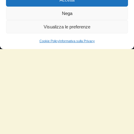
TESTIMONIANZE
Nega
Molto soddisfatti
Risparmio di carburante
Visualizza le preferenze
Aumento di potenza e velocità
Cookie Policy
Informativa sulla Privacy
Minor consumo di olio
Riduzione della rumorosità
Riduzione gas di scarico
Motore dura più a lungo
Moto
Piloti sportivi
Aerei
Auto
Camper