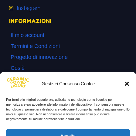
Instagram
INFORMAZIONI
Il mio account
Termini e Condizioni
Progetto di innovazione
Cos’è
Come si usa
Gestisci Consenso Cookie
Sitemap
Per fornire le migliori esperienze, utilizziamo tecnologie come i cookie per
Domande Frequenti
memorizzare e/o accedere alle informazioni del dispositivo. Il consenso a queste
tecnologie ci permetterà di elaborare dati come il comportamento di navigazione o ID
Lascia la tua testimonianza
unici su questo sito. Non acconsentire o ritirare il consenso può influire
negativamente su alcune caratteristiche e funzioni.
News
Accetta