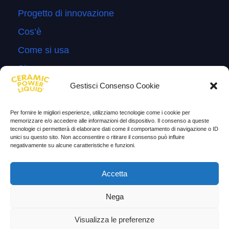
Progetto di innovazione
Cos’è
Come si usa
Sitemap
Gestisci Consenso Cookie
Domande Frequenti
Lascia la tua testimonianza
Per fornire le migliori esperienze, utilizziamo tecnologie come i cookie per
memorizzare e/o accedere alle informazioni del dispositivo. Il consenso a queste
News
tecnologie ci permetterà di elaborare dati come il comportamento di navigazione o ID
unici su questo sito. Non acconsentire o ritirare il consenso può influire
negativamente su alcune caratteristiche e funzioni.
TESTIMONIANZE
Molto soddisfatti
Accetta
Risparmio di carburante
Nega
Aumento di potenza e velocità
Visualizza le preferenze
Minor consumo di olio