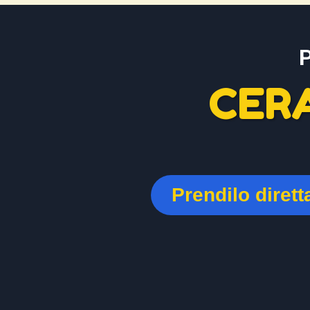
CER
Prendilo diret