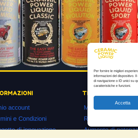
Per fornire le migliori esperi
informazioni del dispositivo. 
di navigazione o ID unici su q
caratteristiche e funzioni.
FORMAZIONI
TESTIMONIANZE
Accetta
mio account
Molto soddisfatti
mini e Condizioni
Risparmio di carbur
ogetto di innovazione
Aumento di potenza 