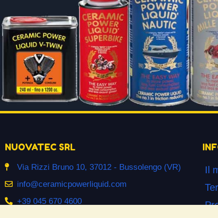
NUOVATEC SRL
IN
Via Rizzi Bruno 10, 37012 - Bussolengo (VR)
Il 
info@ceramicpowerliquid.com
Ter
+39 045 670 4600
Pr