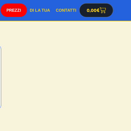
SHOP
0,00
€
DI LA TUA
CONTATTI