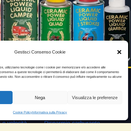
Gestisci Consenso Cookie
enze, utilizziamo tecnologie come i cookie per memorizzare e/o accedere alle
Il consenso a queste tecnologie ci permetterà di elaborare dati come il comportamento
uesto sito. Non acconsentire o ritirare il consenso può influire negativamente su alcune
VIDEO TESTIMONIANZE
Nega
Visualizza le preferenze
Prezzo
ante
Testimoni soddisfatti
Cookie Policy
Informativa sulla Privacy
e velocità
Risparmio carburante