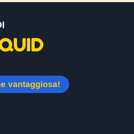
I
QUID
ne vantaggiosa!