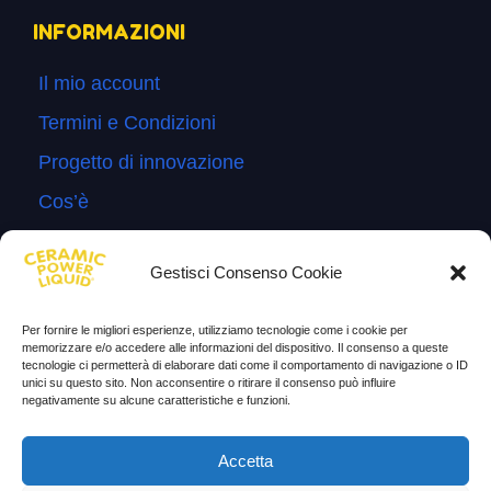
INFORMAZIONI
Il mio account
Termini e Condizioni
Progetto di innovazione
Cos’è
Come si usa
Gestisci Consenso Cookie
Sitemap
Domande Frequenti
Per fornire le migliori esperienze, utilizziamo tecnologie come i cookie per
memorizzare e/o accedere alle informazioni del dispositivo. Il consenso a queste
Lascia la tua testimonianza
tecnologie ci permetterà di elaborare dati come il comportamento di navigazione o ID
unici su questo sito. Non acconsentire o ritirare il consenso può influire
News
negativamente su alcune caratteristiche e funzioni.
TESTIMONIANZE
Accetta