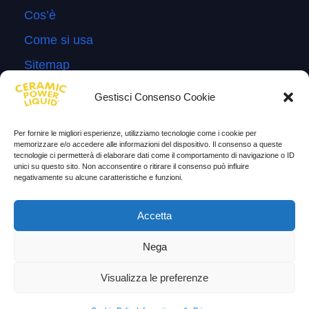
Cos’è
Come si usa
Sitemap
Domande Frequenti
Gestisci Consenso Cookie
Lascia la tua testimonianza
Per fornire le migliori esperienze, utilizziamo tecnologie come i cookie per
News
memorizzare e/o accedere alle informazioni del dispositivo. Il consenso a queste
tecnologie ci permetterà di elaborare dati come il comportamento di navigazione o ID
unici su questo sito. Non acconsentire o ritirare il consenso può influire
TESTIMONIANZE
negativamente su alcune caratteristiche e funzioni.
Molto soddisfatti
Accetta
Risparmio di carburante
Nega
Aumento di potenza e velocità
Visualizza le preferenze
Minor consumo di olio
Riduzione della rumorosità