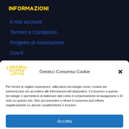
INFORMAZIONI
Il mio account
Termini e Condizioni
Progetto di innovazione
Cos’è
Come si usa
Gestisci Consenso Cookie
Sitemap
Domande Frequenti
Per fornire le migliori esperienze, utilizziamo tecnologie come i cookie per
memorizzare e/o accedere alle informazioni del dispositivo. Il consenso a queste
Lascia la tua testimonianza
tecnologie ci permetterà di elaborare dati come il comportamento di navigazione o ID
unici su questo sito. Non acconsentire o ritirare il consenso può influire
News
negativamente su alcune caratteristiche e funzioni.
TESTIMONIANZE
Accetta