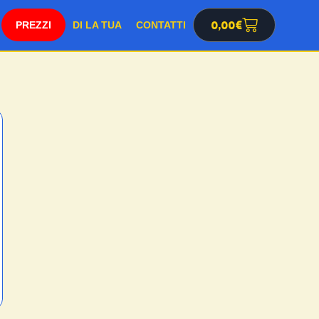
SHOP
0,00
€
DI LA TUA
CONTATTI