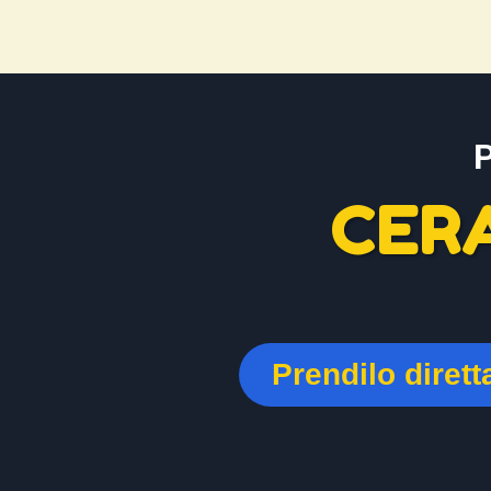
CER
Prendilo diret