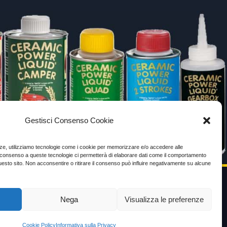
Gestisci Consenso Cookie
enze, utilizziamo tecnologie come i cookie per memorizzare e/o accedere alle
Il consenso a queste tecnologie ci permetterà di elaborare dati come il comportamento
uesto sito. Non acconsentire o ritirare il consenso può influire negativamente su alcune
Nega
Visualizza le preferenze
VIDEO TESTIMONIANZE
Prezzo
Cookie Policy
Informativa sulla Privacy