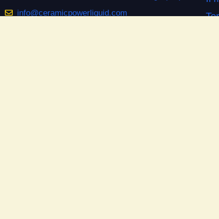
info@ceramicpowerliquid.com
Ter
+39 045 670 4600
Pr
Co
SEGUICI SU
Co
Facebook
Si
YouTube
Do
Instagram
Las
Ne