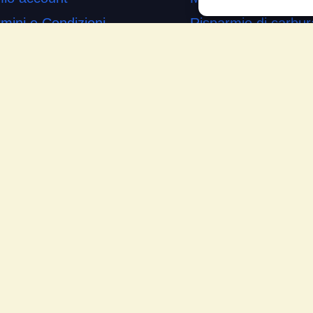
mini e Condizioni
Risparmio di carbur
ogetto di innovazione
Aumento di potenza 
s’è
Minor consumo di ol
me si usa
Riduzione della rum
temap
Riduzione gas di sc
mande Frequenti
Motore dura più a l
cia la tua testimonianza
Moto
ws
Piloti sportivi
Aerei
Auto
Camper
Meccanici