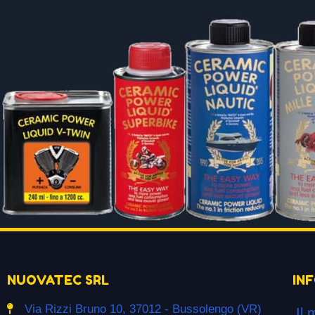
NUOVATEC SRL
IN
Via Rizzi Bruno 10, 37012 - Bussolengo (VR)
Il 