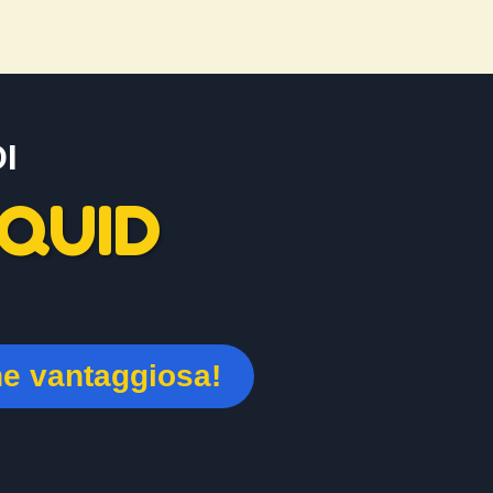
I
QUID
ne vantaggiosa!