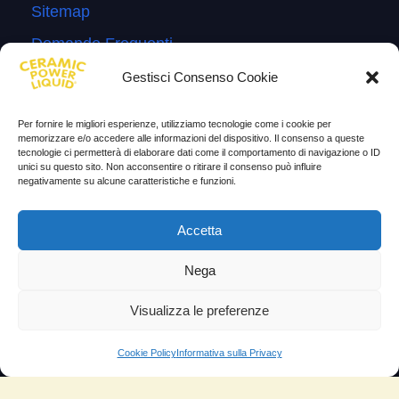
Sitemap
Domande Frequenti
Lascia la tua testimonianza
Gestisci Consenso Cookie
News
Per fornire le migliori esperienze, utilizziamo tecnologie come i cookie per
memorizzare e/o accedere alle informazioni del dispositivo. Il consenso a queste
TESTIMONIANZE
tecnologie ci permetterà di elaborare dati come il comportamento di navigazione o ID
unici su questo sito. Non acconsentire o ritirare il consenso può influire
negativamente su alcune caratteristiche e funzioni.
Molto soddisfatti
Risparmio di carburante
Accetta
Aumento di potenza e velocità
Nega
Minor consumo di olio
Visualizza le preferenze
Riduzione della rumorosità
Riduzione gas di scarico
Cookie Policy
Informativa sulla Privacy
Motore dura più a lungo