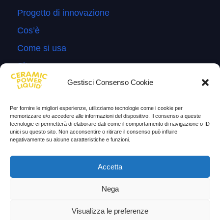
Progetto di innovazione
Cos’è
Come si usa
Sitemap
Gestisci Consenso Cookie
Domande Frequenti
Lascia la tua testimonianza
Per fornire le migliori esperienze, utilizziamo tecnologie come i cookie per
memorizzare e/o accedere alle informazioni del dispositivo. Il consenso a queste
News
tecnologie ci permetterà di elaborare dati come il comportamento di navigazione o ID
unici su questo sito. Non acconsentire o ritirare il consenso può influire
negativamente su alcune caratteristiche e funzioni.
TESTIMONIANZE
Molto soddisfatti
Accetta
Risparmio di carburante
Nega
Aumento di potenza e velocità
Visualizza le preferenze
Minor consumo di olio