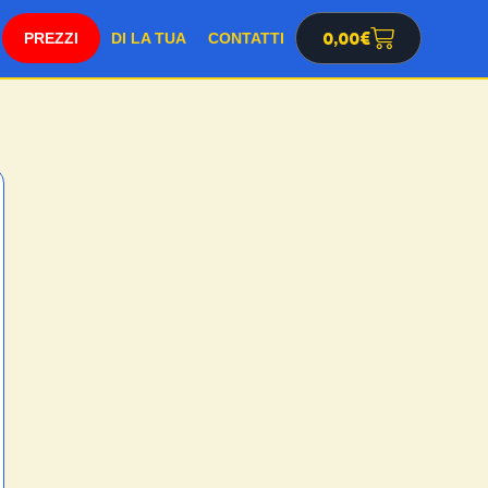
SHOP
0,00
€
DI LA TUA
CONTATTI