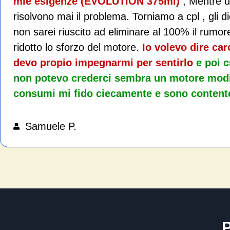
mie esigenze (EVOLUTION 375ml)
, Mentre u
risolvono mai il problema. Torniamo a cpl , gli 
non sarei riuscito ad eliminare al 100% il rumor
ridotto lo sforzo del motore.
Io volevo dire car
devo propio impegnarmi per sentirlo
e poi c
non potevo crederci sembra un motore modif
consumi mi fido ciecamente e sono contento
Samuele P.