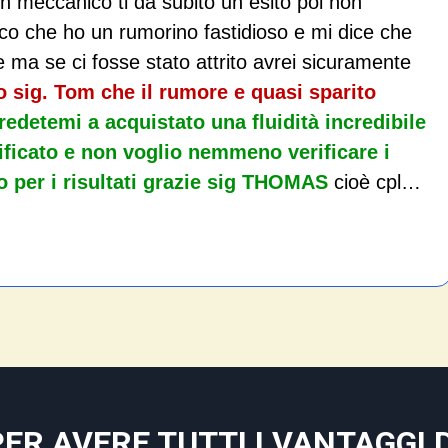
n meccanico ti da subito un esito poi non
dico che ho un rumorino fastidioso e mi dice che
e ma se ci fosse stato attrito avrei sicuramente
o sig. Tom che il rumore e quasi sparito
redetemi a acquistato una fluidità incredibile
icato e non voglio nemmeno verificare i
 per i risultati grazie sig THOMAS
cioè cpl…
PER AVERE TUTTI I VANTAGGI D