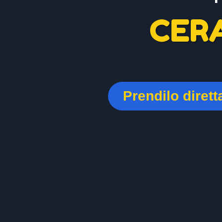
CER
Prendilo diret