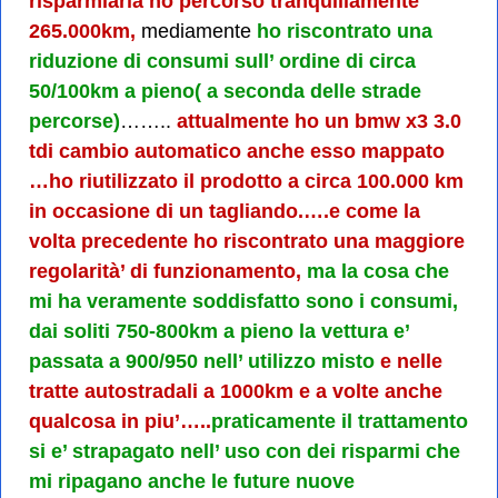
risparmiarla ho percorso tranquillamente
265.000km,
mediamente
ho riscontrato una
riduzione di consumi sull’ ordine di circa
50/100km a pieno( a seconda delle strade
percorse)
……..
attualmente ho un bmw x3 3.0
tdi cambio automatico anche esso mappato
…ho riutilizzato il prodotto a circa 100.000 km
in occasione di un tagliando.
….e come la
volta precedente ho riscontrato una maggiore
regolarità’ di funzionamento,
ma la cosa che
mi ha veramente soddisfatto sono i consumi,
dai soliti 750-800km a pieno la vettura e’
passata a 900/950 nell’ utilizzo misto
e nelle
tratte autostradali a 1000km e a volte anche
qualcosa in piu’…..
praticamente il trattamento
si e’ strapagato nell’ uso con dei risparmi che
mi ripagano anche le future nuove