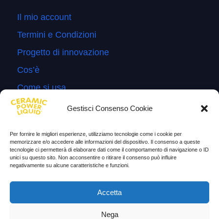
Il mio account
Termini e Condizioni
Progetto di innovazione
Cos’è
Come si usa
Sitemap
Gestisci Consenso Cookie
Domande Frequenti
Per fornire le migliori esperienze, utilizziamo tecnologie come i cookie per
Lascia la tua testimonianza
memorizzare e/o accedere alle informazioni del dispositivo. Il consenso a queste
tecnologie ci permetterà di elaborare dati come il comportamento di navigazione o ID
News
unici su questo sito. Non acconsentire o ritirare il consenso può influire
negativamente su alcune caratteristiche e funzioni.
TESTIMONIANZE
Accetta
Molto soddisfatti
Nega