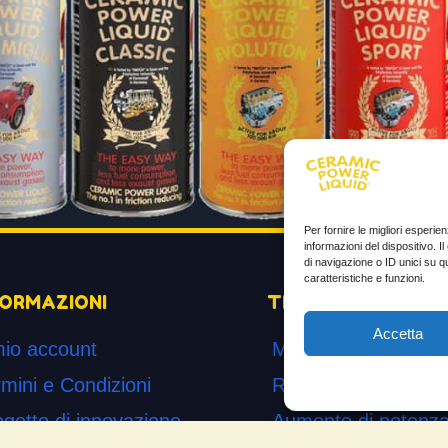
Per fornire le migliori esperi
informazioni del dispositivo. 
di navigazione o ID unici su q
caratteristiche e funzioni.
FORMAZIONI
TESTIMONIANZE
Accetta
mio account
Molto soddisfatti
mini e Condizioni
Risparmio di carbur
ogetto di innovazione
Aumento di potenza 