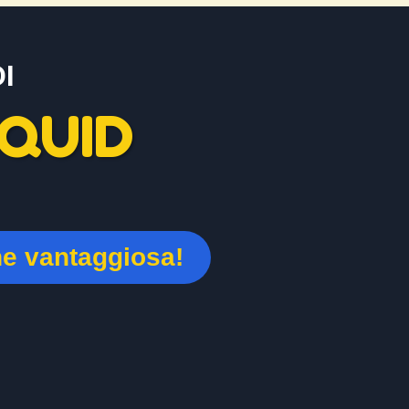
I
QUID
ne vantaggiosa!