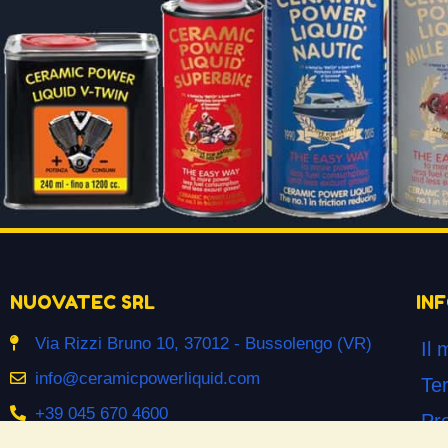
NUOVATEC SRL
IN
Via Rizzi Bruno 10, 37012 - Bussolengo (VR)
Il 
info@ceramicpowerliquid.com
Ter
+39 045 670 4600
Pr