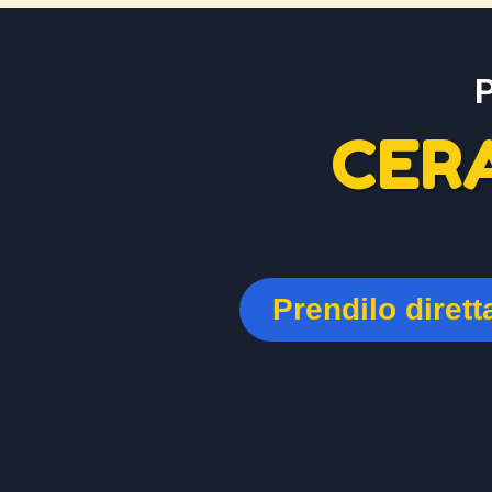
CER
Prendilo diret