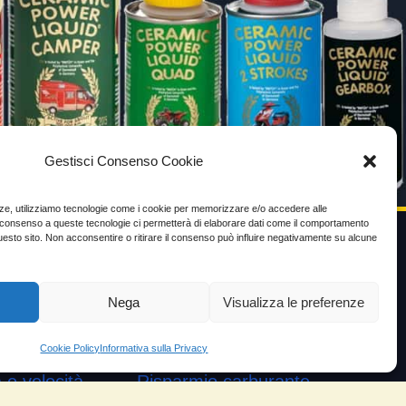
Gestisci Consenso Cookie
enze, utilizziamo tecnologie come i cookie per memorizzare e/o accedere alle
Il consenso a queste tecnologie ci permetterà di elaborare dati come il comportamento
uesto sito. Non acconsentire o ritirare il consenso può influire negativamente su alcune
VIDEO TESTIMONIANZE
Nega
Visualizza le preferenze
Prezzo
ante
Testimoni soddisfatti
Cookie Policy
Informativa sulla Privacy
e velocità
Risparmio carburante