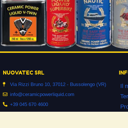
NUOVATEC SRL
IN
Via Rizzi Bruno 10, 37012 - Bussolengo (VR)
Il 
info@ceramicpowerliquid.com
Ter
+39 045 670 4600
Pr
Co
SEGUICI SU
Co