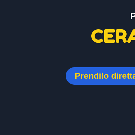
CER
Prendilo diret