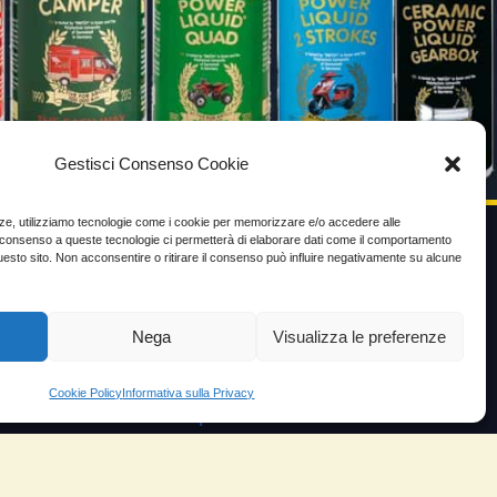
Gestisci Consenso Cookie
enze, utilizziamo tecnologie come i cookie per memorizzare e/o accedere alle
Il consenso a queste tecnologie ci permetterà di elaborare dati come il comportamento
uesto sito. Non acconsentire o ritirare il consenso può influire negativamente su alcune
VIDEO TESTIMONIANZE
Prezzo
Nega
Visualizza le preferenze
ante
Testimoni soddisfatti
Cookie Policy
Informativa sulla Privacy
e velocità
Risparmio carburante
io
Minor consumo olio
orosità
Aumento potenza e velocità