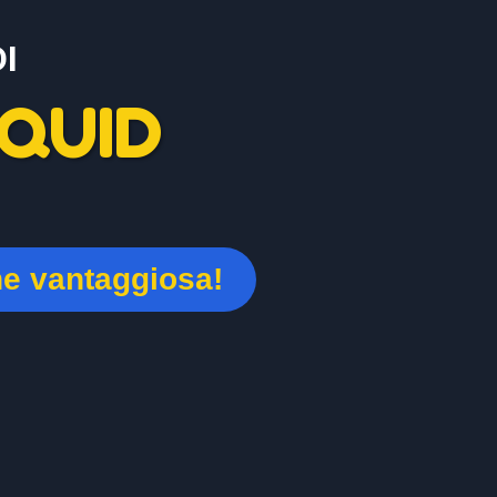
I
QUID
ne vantaggiosa!