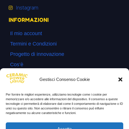
Instagram
INFORMAZIONI
Il mio account
Termini e Condizioni
Progetto di innovazione
Cos’è
Come si usa
Gestisci Consenso Cookie
Sitemap
Per fornire le migliori esperienze, utilizziamo tecnologie come i cookie per
Domande Frequenti
memorizzare e/o accedere alle informazioni del dispositivo. Il consenso a queste
tecnologie ci permetterà di elaborare dati come il comportamento di navigazione o ID
Lascia la tua testimonianza
unici su questo sito. Non acconsentire o ritirare il consenso può influire
negativamente su alcune caratteristiche e funzioni.
News
Accetta