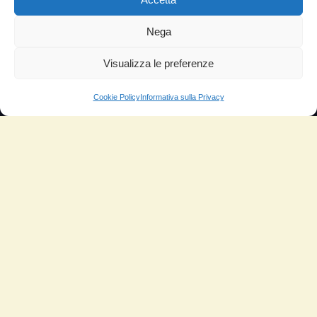
TESTIMONIANZE
Nega
Molto soddisfatti
Risparmio di carburante
Visualizza le preferenze
Aumento di potenza e velocità
Cookie Policy
Informativa sulla Privacy
Minor consumo di olio
Riduzione della rumorosità
Riduzione gas di scarico
Motore dura più a lungo
Moto
Piloti sportivi
Aerei
Auto
Camper