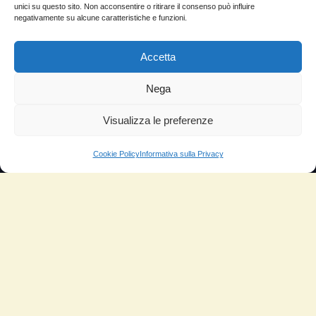
Domande Frequenti
unici su questo sito. Non acconsentire o ritirare il consenso può influire
negativamente su alcune caratteristiche e funzioni.
Lascia la tua testimonianza
News
Accetta
TESTIMONIANZE
Nega
Visualizza le preferenze
Molto soddisfatti
Risparmio di carburante
Cookie Policy
Informativa sulla Privacy
Aumento di potenza e velocità
Minor consumo di olio
Riduzione della rumorosità
Riduzione gas di scarico
Motore dura più a lungo
Moto