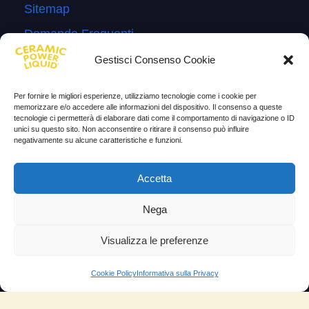
Sitemap
Domande Frequenti
Lascia la tua testimonianza
Gestisci Consenso Cookie
News
Per fornire le migliori esperienze, utilizziamo tecnologie come i cookie per
memorizzare e/o accedere alle informazioni del dispositivo. Il consenso a queste
TESTIMONIANZE
tecnologie ci permetterà di elaborare dati come il comportamento di navigazione o ID
unici su questo sito. Non acconsentire o ritirare il consenso può influire
negativamente su alcune caratteristiche e funzioni.
Molto soddisfatti
Risparmio di carburante
Accetta
Aumento di potenza e velocità
Nega
Minor consumo di olio
Visualizza le preferenze
Riduzione della rumorosità
Riduzione gas di scarico
Cookie Policy
Informativa sulla Privacy
Motore dura più a lungo