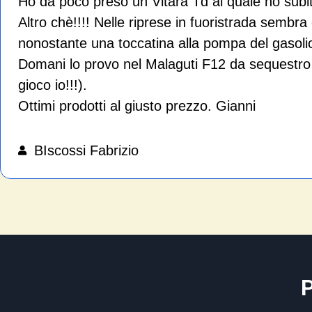
Ho da poco preso un Vitara Td al quale ho subit
Altro chè!!!! Nelle riprese in fuoristrada sembr
nonostante una toccatina alla pompa del gasol
Domani lo provo nel Malaguti F12 da sequestro c
gioco io!!!).
Ottimi prodotti al giusto prezzo. Gianni
BIscossi Fabrizio