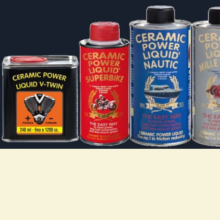
NUOVATEC SRL
IN
Via Rizzi Bruno 10, 37012 - Bussolengo (VR)
Il 