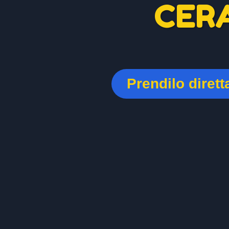
CER
Prendilo diret