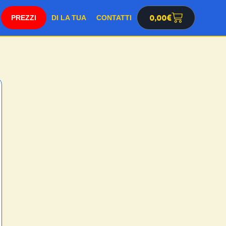
SHOP
0,00
€
DI LA TUA
CONTATTI