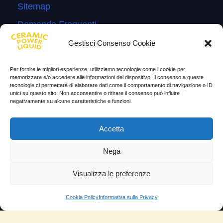
Sitemap
Domande Frequenti
Lascia la tua testimonianza
Gestisci Consenso Cookie
News
Per fornire le migliori esperienze, utilizziamo tecnologie come i cookie per
memorizzare e/o accedere alle informazioni del dispositivo. Il consenso a queste
TESTIMONIANZE
tecnologie ci permetterà di elaborare dati come il comportamento di navigazione o ID
unici su questo sito. Non acconsentire o ritirare il consenso può influire
negativamente su alcune caratteristiche e funzioni.
Molto soddisfatti
Risparmio di carburante
Accetta
Aumento di potenza e velocità
Nega
Minor consumo di olio
Visualizza le preferenze
Riduzione della rumorosità
Riduzione gas di scarico
Cookie Policy
Informativa sulla Privacy
Motore dura più a lungo