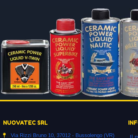
NUOVATEC SRL
IN
Via Rizzi Bruno 10, 37012 - Bussolengo (VR)
Il 