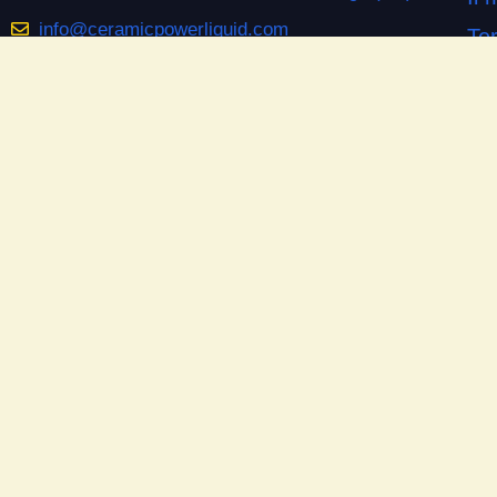
info@ceramicpowerliquid.com
Ter
+39 045 670 4600
Pr
Co
SEGUICI SU
Co
Facebook
Si
YouTube
Do
Instagram
Las
Ne