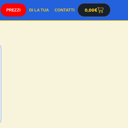
SHOP
0,00
€
DI LA TUA
CONTATTI