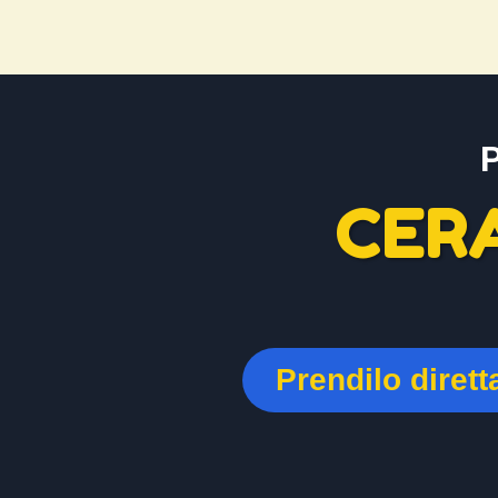
CER
Prendilo diret