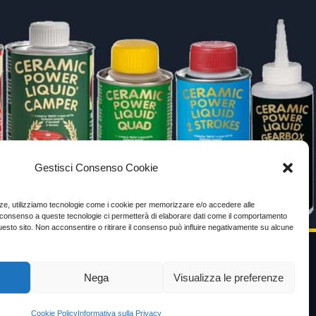
Gestisci Consenso Cookie
enze, utilizziamo tecnologie come i cookie per memorizzare e/o accedere alle
Il consenso a queste tecnologie ci permetterà di elaborare dati come il comportamento
uesto sito. Non acconsentire o ritirare il consenso può influire negativamente su alcune
Nega
Visualizza le preferenze
VIDEO TESTIMONIANZE
Prezzo
Cookie Policy
Informativa sulla Privacy