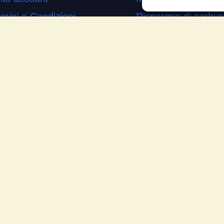
mini e Condizioni
Risparmio di carbur
ogetto di innovazione
Aumento di potenza 
s’è
Minor consumo di ol
me si usa
Riduzione della rum
temap
Riduzione gas di sc
mande Frequenti
Motore dura più a l
cia la tua testimonianza
Moto
ws
Piloti sportivi
Aerei
Auto
Camper
Meccanici