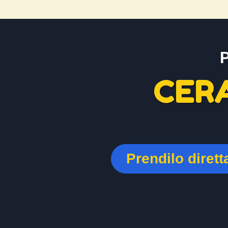
CER
Prendilo diret