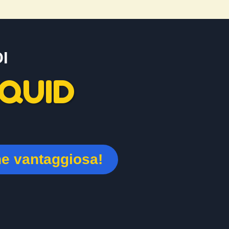
I
QUID
ne vantaggiosa!