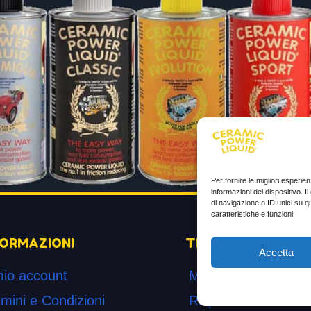
Per fornire le migliori esperi
informazioni del dispositivo. 
di navigazione o ID unici su q
caratteristiche e funzioni.
FORMAZIONI
TESTIMONIANZE
Accetta
mio account
Molto soddisfatti
mini e Condizioni
Risparmio di carbur