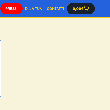
SHOP
0,00
€
DI LA TUA
CONTATTI