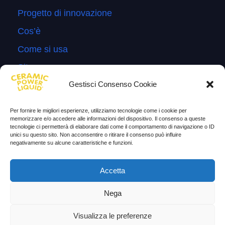
Progetto di innovazione
Cos’è
Come si usa
Sitemap
Gestisci Consenso Cookie
Domande Frequenti
Lascia la tua testimonianza
Per fornire le migliori esperienze, utilizziamo tecnologie come i cookie per
memorizzare e/o accedere alle informazioni del dispositivo. Il consenso a queste
News
tecnologie ci permetterà di elaborare dati come il comportamento di navigazione o ID
unici su questo sito. Non acconsentire o ritirare il consenso può influire
negativamente su alcune caratteristiche e funzioni.
TESTIMONIANZE
Molto soddisfatti
Accetta
Risparmio di carburante
Nega
Aumento di potenza e velocità
Visualizza le preferenze
Minor consumo di olio