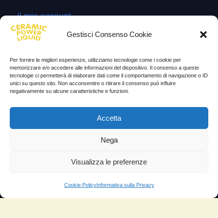
Il mio account
Termini e Condizioni
Gestisci Consenso Cookie
Progetto di innovazione
Per fornire le migliori esperienze, utilizziamo tecnologie come i cookie per
Cos’è
memorizzare e/o accedere alle informazioni del dispositivo. Il consenso a queste
tecnologie ci permetterà di elaborare dati come il comportamento di navigazione o ID
unici su questo sito. Non acconsentire o ritirare il consenso può influire
Come si usa
negativamente su alcune caratteristiche e funzioni.
Sitemap
Accetta
Domande Frequenti
Lascia la tua testimonianza
Nega
News
Visualizza le preferenze
TESTIMONIANZE
Cookie Policy
Informativa sulla Privacy
Molto soddisfatti