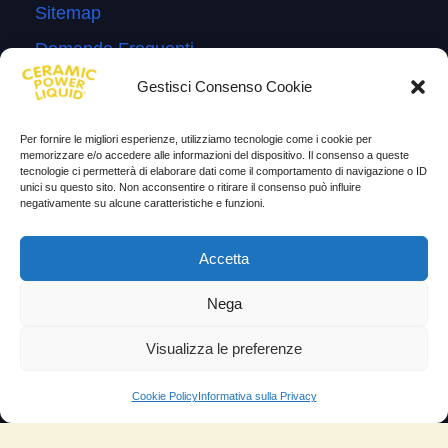
Sitemap
Domande Frequenti
Lascia la tua testimonianza
Gestisci Consenso Cookie
News
Per fornire le migliori esperienze, utilizziamo tecnologie come i cookie per
memorizzare e/o accedere alle informazioni del dispositivo. Il consenso a queste
TESTIMONIANZE
tecnologie ci permetterà di elaborare dati come il comportamento di navigazione o ID
unici su questo sito. Non acconsentire o ritirare il consenso può influire
negativamente su alcune caratteristiche e funzioni.
Molto soddisfatti
Risparmio di carburante
Accetta
Aumento di potenza e velocità
Nega
Minor consumo di olio
Visualizza le preferenze
Riduzione della rumorosità
Riduzione gas di scarico
Cookie Policy
Informativa sulla Privacy
Motore dura più a lungo