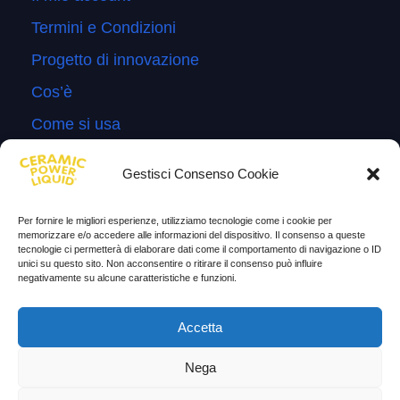
Termini e Condizioni
Progetto di innovazione
Cos’è
Come si usa
Sitemap
Gestisci Consenso Cookie
Domande Frequenti
Lascia la tua testimonianza
Per fornire le migliori esperienze, utilizziamo tecnologie come i cookie per
memorizzare e/o accedere alle informazioni del dispositivo. Il consenso a queste
News
tecnologie ci permetterà di elaborare dati come il comportamento di navigazione o ID
unici su questo sito. Non acconsentire o ritirare il consenso può influire
negativamente su alcune caratteristiche e funzioni.
TESTIMONIANZE
Accetta
Molto soddisfatti
Nega
Risparmio di carburante