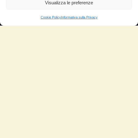
Aumento di potenza e velocità
Visualizza le preferenze
Minor consumo di olio
Cookie Policy
Informativa sulla Privacy
Riduzione della rumorosità
Riduzione gas di scarico
Motore dura più a lungo
Moto
Piloti sportivi
Aerei
Auto
Camper
Meccanici
Nautica
Industriale