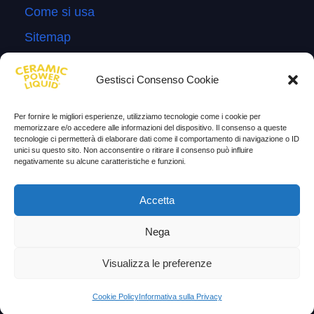
Come si usa
Sitemap
Domande Frequenti
Gestisci Consenso Cookie
Lascia la tua testimonianza
News
Per fornire le migliori esperienze, utilizziamo tecnologie come i cookie per
memorizzare e/o accedere alle informazioni del dispositivo. Il consenso a queste
tecnologie ci permetterà di elaborare dati come il comportamento di navigazione o ID
TESTIMONIANZE
unici su questo sito. Non acconsentire o ritirare il consenso può influire
negativamente su alcune caratteristiche e funzioni.
Molto soddisfatti
Accetta
Risparmio di carburante
Aumento di potenza e velocità
Nega
Minor consumo di olio
Visualizza le preferenze
Riduzione della rumorosità
Cookie Policy
Informativa sulla Privacy
Riduzione gas di scarico