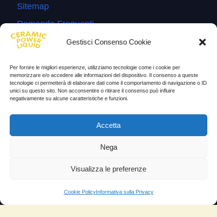
Sitemap
Domande Frequenti
Lascia la tua testimonianza
Gestisci Consenso Cookie
News
Per fornire le migliori esperienze, utilizziamo tecnologie come i cookie per
memorizzare e/o accedere alle informazioni del dispositivo. Il consenso a queste
TESTIMONIANZE
tecnologie ci permetterà di elaborare dati come il comportamento di navigazione o ID
unici su questo sito. Non acconsentire o ritirare il consenso può influire
negativamente su alcune caratteristiche e funzioni.
Molto soddisfatti
Risparmio di carburante
Accetta
Aumento di potenza e velocità
Nega
Minor consumo di olio
Visualizza le preferenze
Riduzione della rumorosità
Riduzione gas di scarico
Cookie Policy
Informativa sulla Privacy
Motore dura più a lungo