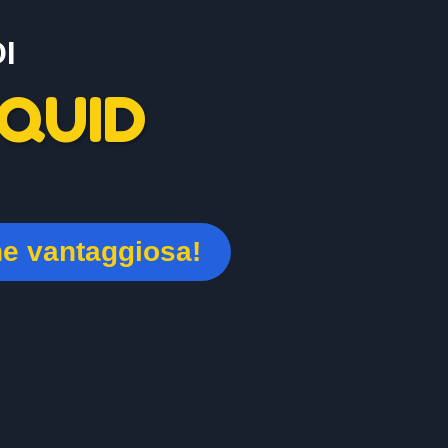
I
QUID
ne vantaggiosa!