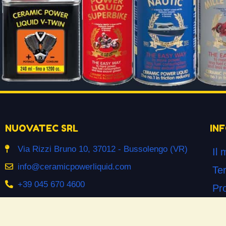
NUOVATEC SRL
IN
Via Rizzi Bruno 10, 37012 - Bussolengo (VR)
Il 
info@ceramicpowerliquid.com
Ter
+39 045 670 4600
Pr
Co
SEGUICI SU
Co