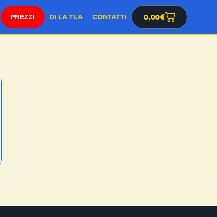
SHOP
0,00
€
DI LA TUA
CONTATTI