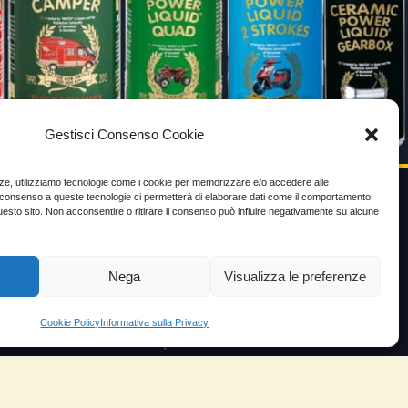
Gestisci Consenso Cookie
enze, utilizziamo tecnologie come i cookie per memorizzare e/o accedere alle
Il consenso a queste tecnologie ci permetterà di elaborare dati come il comportamento
uesto sito. Non acconsentire o ritirare il consenso può influire negativamente su alcune
VIDEO TESTIMONIANZE
Prezzo
Nega
Visualizza le preferenze
ante
Testimoni soddisfatti
Cookie Policy
Informativa sulla Privacy
e velocità
Risparmio carburante
io
Minor consumo olio
orosità
Aumento potenza e velocità