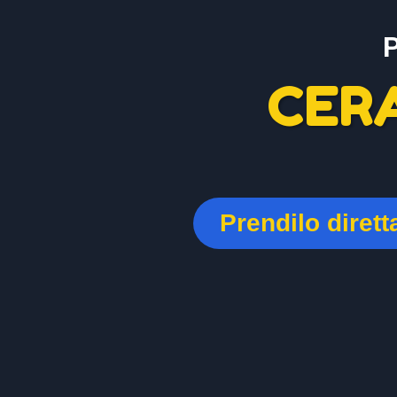
CER
Prendilo diret