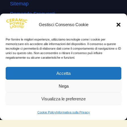
Sitemap
Domande Frequenti
Lascia la tua testimonianza
Gestisci Consenso Cookie
News
Per fornire le migliori esperienze, utilizziamo tecnologie come i cookie per
memorizzare e/o accedere alle informazioni del dispositivo. Il consenso a queste
TESTIMONIANZE
tecnologie ci permetterà di elaborare dati come il comportamento di navigazione o ID
unici su questo sito. Non acconsentire o ritirare il consenso può influire
negativamente su alcune caratteristiche e funzioni.
Molto soddisfatti
Risparmio di carburante
Accetta
Aumento di potenza e velocità
Nega
Minor consumo di olio
Visualizza le preferenze
Riduzione della rumorosità
Riduzione gas di scarico
Cookie Policy
Informativa sulla Privacy
Motore dura più a lungo