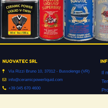
NUOVATEC SRL
IN
Via Rizzi Bruno 10, 37012 - Bussolengo (VR)
Il 
info@ceramicpowerliquid.com
Ter
+39 045 670 4600
Pr
Co
SEGUICI SU
Co