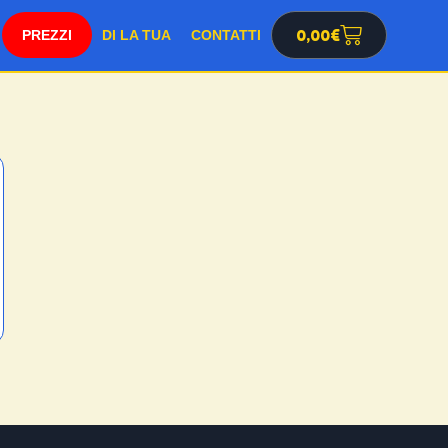
SHOP
0,00
€
DI LA TUA
CONTATTI