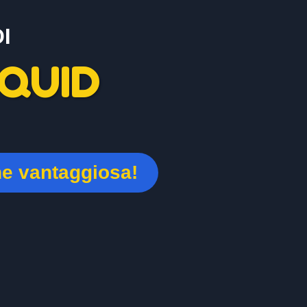
I
QUID
ne vantaggiosa!