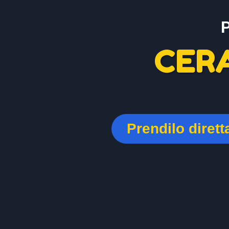
CER
Prendilo diret