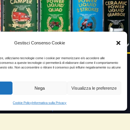
Gestisci Consenso Cookie
enze, utilizziamo tecnologie come i cookie per memorizzare e/o accedere alle
Il consenso a queste tecnologie ci permetterà di elaborare dati come il comportamento
uesto sito. Non acconsentire o ritirare il consenso può influire negativamente su alcune
VIDEO TESTIMONIANZE
Prezzo
Nega
Visualizza le preferenze
ante
Testimoni soddisfatti
Cookie Policy
Informativa sulla Privacy
e velocità
Risparmio carburante
io
Minor consumo olio
orosità
Aumento potenza e velocità