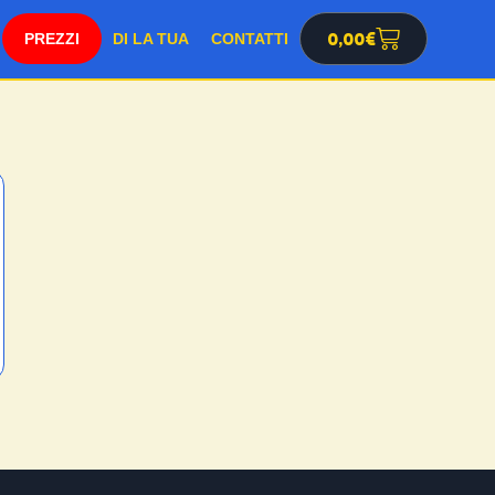
SHOP
0,00
€
DI LA TUA
CONTATTI