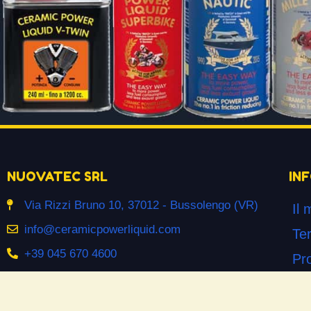
NUOVATEC SRL
IN
Via Rizzi Bruno 10, 37012 - Bussolengo (VR)
Il 
info@ceramicpowerliquid.com
Ter
+39 045 670 4600
Pr
Co
SEGUICI SU
Co