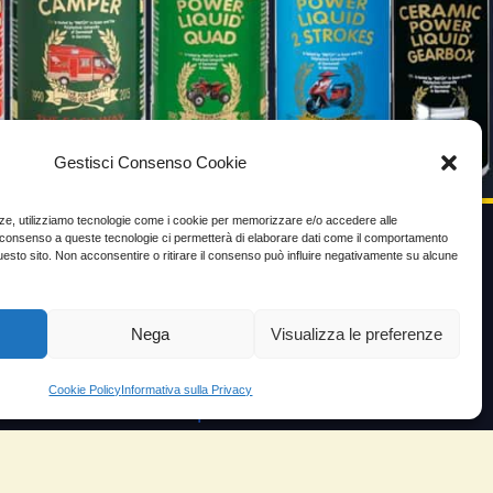
Gestisci Consenso Cookie
enze, utilizziamo tecnologie come i cookie per memorizzare e/o accedere alle
Il consenso a queste tecnologie ci permetterà di elaborare dati come il comportamento
uesto sito. Non acconsentire o ritirare il consenso può influire negativamente su alcune
VIDEO TESTIMONIANZE
Prezzo
Nega
Visualizza le preferenze
ante
Testimoni soddisfatti
Cookie Policy
Informativa sulla Privacy
e velocità
Risparmio carburante
io
Minor consumo olio
orosità
Aumento potenza e velocità