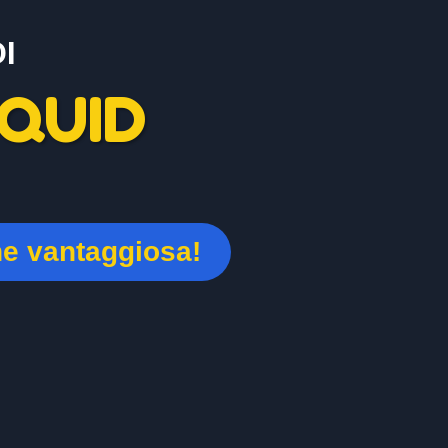
I
QUID
ne vantaggiosa!