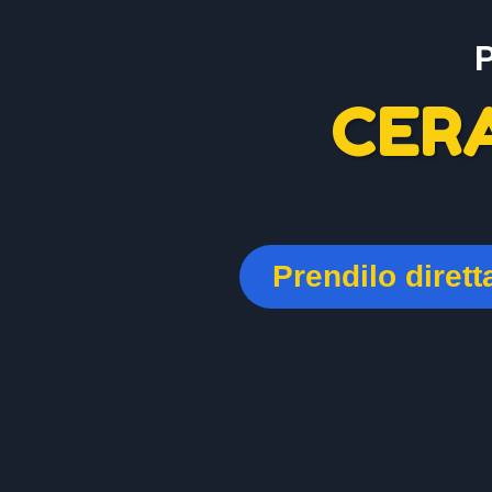
CER
Prendilo diret