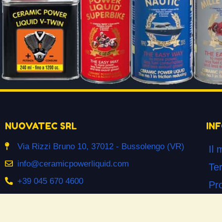
NUOVATEC SRL
IN
Via Rizzi Bruno 10, 37012 - Bussolengo (VR)
Il 
info@ceramicpowerliquid.com
Ter
+39 045 670 4600
Pr
Co
SEGUICI SU
Co