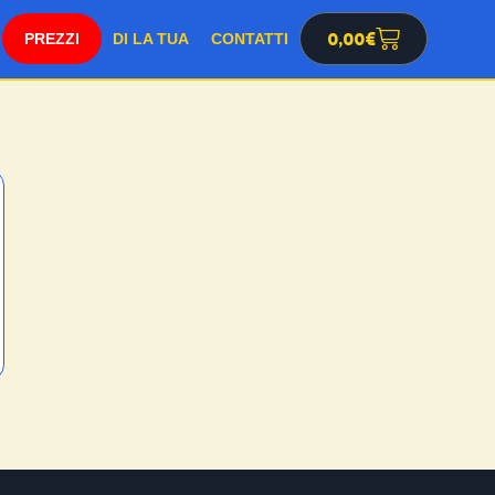
SHOP
0,00
€
DI LA TUA
CONTATTI