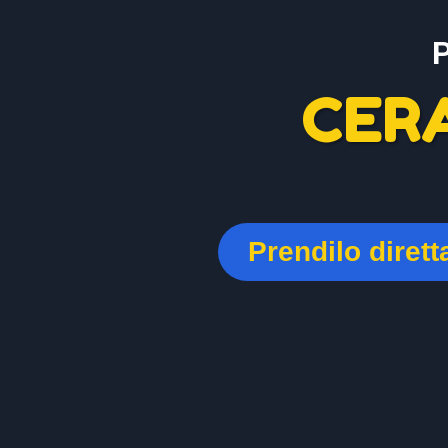
CER
Prendilo diret