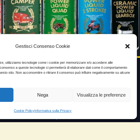
Gestisci Consenso Cookie
enze, utilizziamo tecnologie come i cookie per memorizzare e/o accedere alle
Il consenso a queste tecnologie ci permetterà di elaborare dati come il comportamento
uesto sito. Non acconsentire o ritirare il consenso può influire negativamente su alcune
VIDEO TESTIMONIANZE
Prezzo
Nega
Visualizza le preferenze
ante
Testimoni soddisfatti
Cookie Policy
Informativa sulla Privacy
e velocità
Risparmio carburante
io
Minor consumo olio
orosità
Aumento potenza e velocità