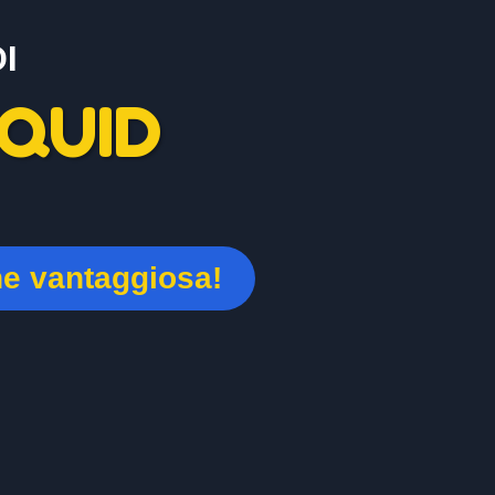
I
QUID
ne vantaggiosa!