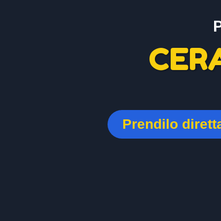
CER
Prendilo diret