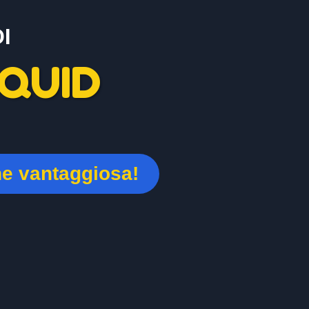
I
QUID
ne vantaggiosa!