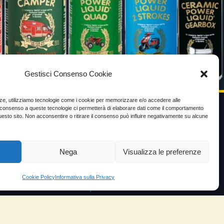
Gestisci Consenso Cookie
enze, utilizziamo tecnologie come i cookie per memorizzare e/o accedere alle
Il consenso a queste tecnologie ci permetterà di elaborare dati come il comportamento
uesto sito. Non acconsentire o ritirare il consenso può influire negativamente su alcune
VIDEO TESTIMONIANZE
Prezzo
Nega
Visualizza le preferenze
ante
Testimoni soddisfatti
Cookie Policy
Informativa sulla Privacy
e velocità
Risparmio carburante
io
Minor consumo olio
orosità
Aumento potenza e velocità