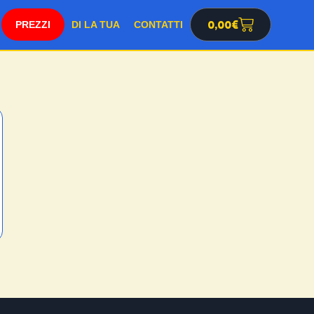
SHOP
0,00
€
DI LA TUA
CONTATTI