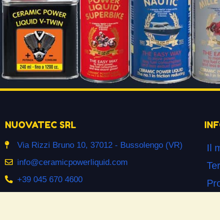
NUOVATEC SRL
IN
Via Rizzi Bruno 10, 37012 - Bussolengo (VR)
Il 
info@ceramicpowerliquid.com
Ter
+39 045 670 4600
Pr
Co
SEGUICI SU
Co