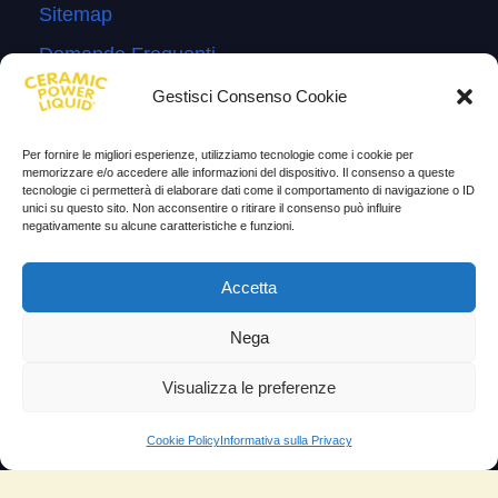
Sitemap
Domande Frequenti
Lascia la tua testimonianza
Gestisci Consenso Cookie
News
Per fornire le migliori esperienze, utilizziamo tecnologie come i cookie per
memorizzare e/o accedere alle informazioni del dispositivo. Il consenso a queste
TESTIMONIANZE
tecnologie ci permetterà di elaborare dati come il comportamento di navigazione o ID
unici su questo sito. Non acconsentire o ritirare il consenso può influire
negativamente su alcune caratteristiche e funzioni.
Molto soddisfatti
Risparmio di carburante
Accetta
Aumento di potenza e velocità
Nega
Minor consumo di olio
Visualizza le preferenze
Riduzione della rumorosità
Riduzione gas di scarico
Cookie Policy
Informativa sulla Privacy
Motore dura più a lungo