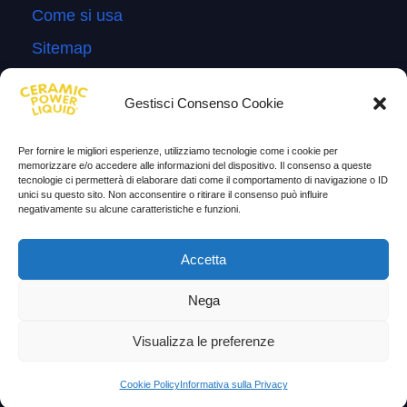
Come si usa
Sitemap
Domande Frequenti
Gestisci Consenso Cookie
Lascia la tua testimonianza
News
Per fornire le migliori esperienze, utilizziamo tecnologie come i cookie per
memorizzare e/o accedere alle informazioni del dispositivo. Il consenso a queste
tecnologie ci permetterà di elaborare dati come il comportamento di navigazione o ID
TESTIMONIANZE
unici su questo sito. Non acconsentire o ritirare il consenso può influire
negativamente su alcune caratteristiche e funzioni.
Molto soddisfatti
Accetta
Risparmio di carburante
Aumento di potenza e velocità
Nega
Minor consumo di olio
Visualizza le preferenze
Riduzione della rumorosità
Cookie Policy
Informativa sulla Privacy
Riduzione gas di scarico