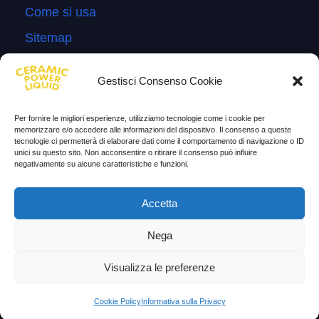
Come si usa
Sitemap
Domande Frequenti
Gestisci Consenso Cookie
Lascia la tua testimonianza
News
Per fornire le migliori esperienze, utilizziamo tecnologie come i cookie per
memorizzare e/o accedere alle informazioni del dispositivo. Il consenso a queste
tecnologie ci permetterà di elaborare dati come il comportamento di navigazione o ID
TESTIMONIANZE
unici su questo sito. Non acconsentire o ritirare il consenso può influire
negativamente su alcune caratteristiche e funzioni.
Molto soddisfatti
Accetta
Risparmio di carburante
Aumento di potenza e velocità
Nega
Minor consumo di olio
Visualizza le preferenze
Riduzione della rumorosità
Cookie Policy
Informativa sulla Privacy
Riduzione gas di scarico