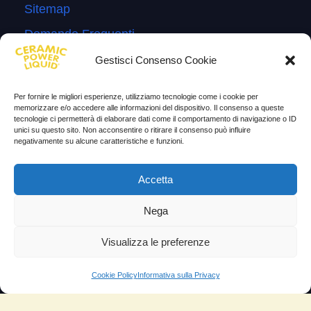
Sitemap
Domande Frequenti
Lascia la tua testimonianza
Gestisci Consenso Cookie
News
Per fornire le migliori esperienze, utilizziamo tecnologie come i cookie per
memorizzare e/o accedere alle informazioni del dispositivo. Il consenso a queste
TESTIMONIANZE
tecnologie ci permetterà di elaborare dati come il comportamento di navigazione o ID
unici su questo sito. Non acconsentire o ritirare il consenso può influire
negativamente su alcune caratteristiche e funzioni.
Molto soddisfatti
Risparmio di carburante
Accetta
Aumento di potenza e velocità
Nega
Minor consumo di olio
Visualizza le preferenze
Riduzione della rumorosità
Riduzione gas di scarico
Cookie Policy
Informativa sulla Privacy
Motore dura più a lungo