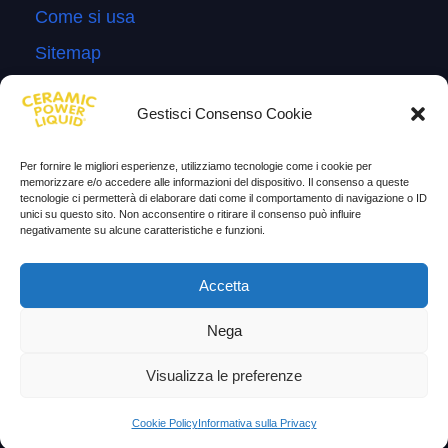
Come si usa
Sitemap
Domande Frequenti
Gestisci Consenso Cookie
Lascia la tua testimonianza
News
Per fornire le migliori esperienze, utilizziamo tecnologie come i cookie per
memorizzare e/o accedere alle informazioni del dispositivo. Il consenso a queste
tecnologie ci permetterà di elaborare dati come il comportamento di navigazione o ID
TESTIMONIANZE
unici su questo sito. Non acconsentire o ritirare il consenso può influire
negativamente su alcune caratteristiche e funzioni.
Molto soddisfatti
Accetta
Risparmio di carburante
Aumento di potenza e velocità
Nega
Minor consumo di olio
Visualizza le preferenze
Riduzione della rumorosità
Cookie Policy
Informativa sulla Privacy
Riduzione gas di scarico