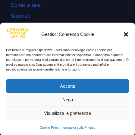
Come si usa
Sitemap
Domande Frequenti
Gestisci Consenso Cookie
Lascia la tua testimonianza
News
Per fornire le migliori esperienze, utilizziamo tecnologie come i cookie per
memorizzare e/o accedere alle informazioni del dispositivo. Il consenso a queste
tecnologie ci permetterà di elaborare dati come il comportamento di navigazione o ID
TESTIMONIANZE
unici su questo sito. Non acconsentire o ritirare il consenso può influire
negativamente su alcune caratteristiche e funzioni.
Molto soddisfatti
Accetta
Risparmio di carburante
Aumento di potenza e velocità
Nega
Minor consumo di olio
Visualizza le preferenze
Riduzione della rumorosità
Cookie Policy
Informativa sulla Privacy
Riduzione gas di scarico