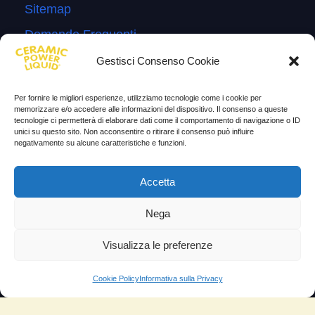
Sitemap
Domande Frequenti
Lascia la tua testimonianza
Gestisci Consenso Cookie
News
Per fornire le migliori esperienze, utilizziamo tecnologie come i cookie per
memorizzare e/o accedere alle informazioni del dispositivo. Il consenso a queste
TESTIMONIANZE
tecnologie ci permetterà di elaborare dati come il comportamento di navigazione o ID
unici su questo sito. Non acconsentire o ritirare il consenso può influire
negativamente su alcune caratteristiche e funzioni.
Molto soddisfatti
Risparmio di carburante
Accetta
Aumento di potenza e velocità
Nega
Minor consumo di olio
Visualizza le preferenze
Riduzione della rumorosità
Riduzione gas di scarico
Cookie Policy
Informativa sulla Privacy
Motore dura più a lungo