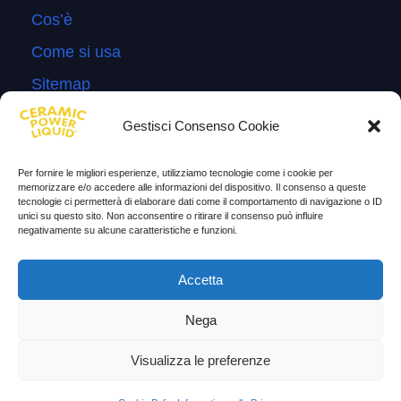
Cos’è
Come si usa
Sitemap
Domande Frequenti
Gestisci Consenso Cookie
Lascia la tua testimonianza
Per fornire le migliori esperienze, utilizziamo tecnologie come i cookie per
News
memorizzare e/o accedere alle informazioni del dispositivo. Il consenso a queste
tecnologie ci permetterà di elaborare dati come il comportamento di navigazione o ID
unici su questo sito. Non acconsentire o ritirare il consenso può influire
TESTIMONIANZE
negativamente su alcune caratteristiche e funzioni.
Molto soddisfatti
Accetta
Risparmio di carburante
Nega
Aumento di potenza e velocità
Visualizza le preferenze
Minor consumo di olio
Riduzione della rumorosità