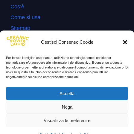
Cos’è
Come si usa
Sitemap
Domande Frequenti
Gestisci Consenso Cookie
Lascia la tua testimonianza
Per fornire le migliori esperienze, utilizziamo tecnologie come i cookie per
News
memorizzare e/o accedere alle informazioni del dispositivo. Il consenso a queste
tecnologie ci permetterà di elaborare dati come il comportamento di navigazione o ID
unici su questo sito. Non acconsentire o ritirare il consenso può influire
TESTIMONIANZE
negativamente su alcune caratteristiche e funzioni.
Molto soddisfatti
Accetta
Risparmio di carburante
Nega
Aumento di potenza e velocità
Visualizza le preferenze
Minor consumo di olio
Riduzione della rumorosità