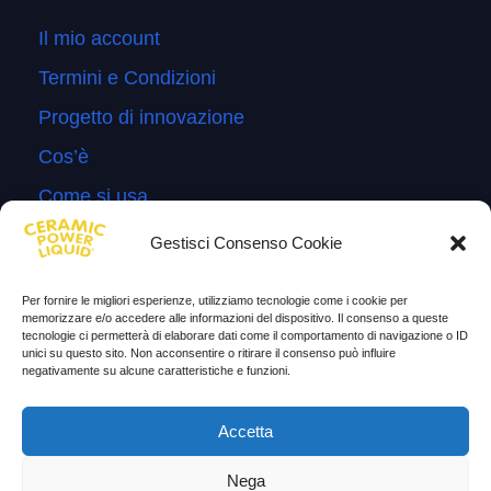
Il mio account
Termini e Condizioni
Progetto di innovazione
Cos’è
Come si usa
Sitemap
Gestisci Consenso Cookie
Domande Frequenti
Per fornire le migliori esperienze, utilizziamo tecnologie come i cookie per
Lascia la tua testimonianza
memorizzare e/o accedere alle informazioni del dispositivo. Il consenso a queste
tecnologie ci permetterà di elaborare dati come il comportamento di navigazione o ID
News
unici su questo sito. Non acconsentire o ritirare il consenso può influire
negativamente su alcune caratteristiche e funzioni.
TESTIMONIANZE
Accetta
Molto soddisfatti
Nega