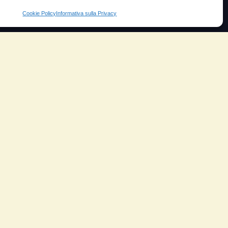
Cookie Policy
Informativa sulla Privacy
Prezzo
ante
Testimoni soddisfatti
e velocità
Risparmio carburante
io
Minor consumo olio
orosità
Aumento potenza e velocità
arico
Motore dura di più
ungo
Riduzione del rumore
Riduzione gas scarico
Piloti sportivi
Moto e scooter
Camion
Aereo