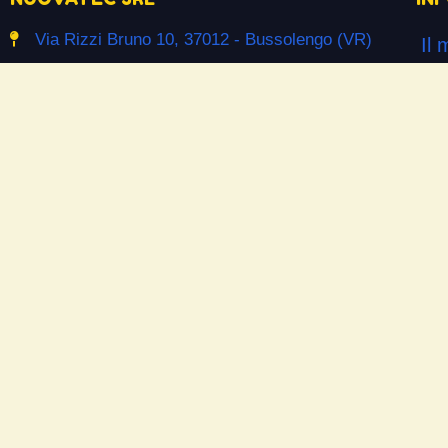
Via Rizzi Bruno 10, 37012 - Bussolengo (VR)
Il 
info@ceramicpowerliquid.com
Ter
+39 045 670 4600
Pr
Co
SEGUICI SU
Co
Facebook
Si
YouTube
Do
Instagram
Las
Ne