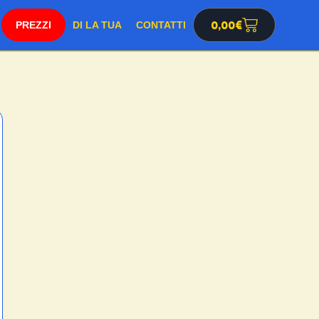
SHOP
0,00
€
DI LA TUA
CONTATTI