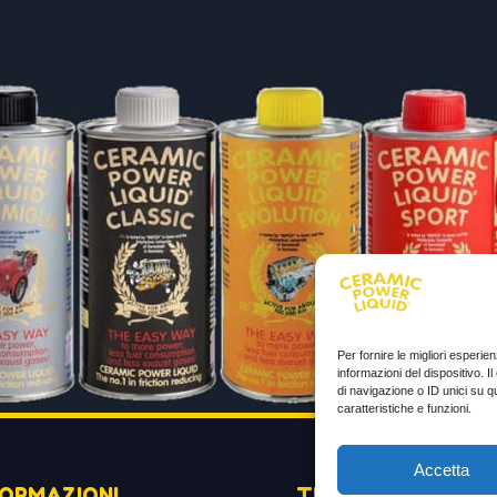
Per fornire le migliori esperi
informazioni del dispositivo. 
di navigazione o ID unici su q
caratteristiche e funzioni.
Accetta
FORMAZIONI
TESTIMONIANZE