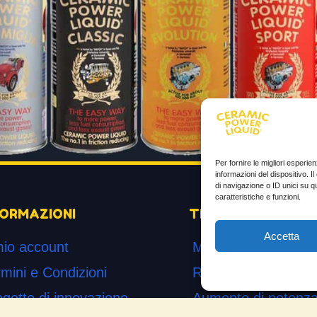
Per fornire le migliori esperi
informazioni del dispositivo. 
di navigazione o ID unici su q
caratteristiche e funzioni.
FORMAZIONI
TESTIMONIANZE
Accetta
mio account
Molto soddisfatti
mini e Condizioni
Risparmio di carbur
ogetto di innovazione
Aumento di potenza 