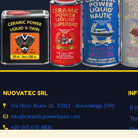
NUOVATEC SRL
IN
Via Rizzi Bruno 10, 37012 - Bussolengo (VR)
Il 
info@ceramicpowerliquid.com
Ter
+39 045 670 4600
Pr