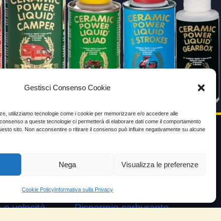
Gestisci Consenso Cookie
enze, utilizziamo tecnologie come i cookie per memorizzare e/o accedere alle
Il consenso a queste tecnologie ci permetterà di elaborare dati come il comportamento
uesto sito. Non acconsentire o ritirare il consenso può influire negativamente su alcune
VIDEO TESTIMONIANZE
Nega
Visualizza le preferenze
Prezzo
ante
Testimoni soddisfatti
Cookie Policy
Informativa sulla Privacy
e velocità
Risparmio carburante