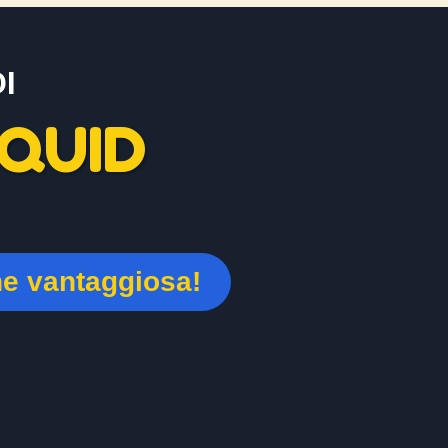
I
QUID
ne vantaggiosa!