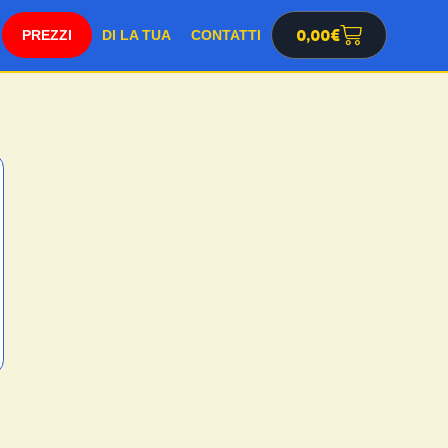
SHOP
0,00
€
DI LA TUA
CONTATTI