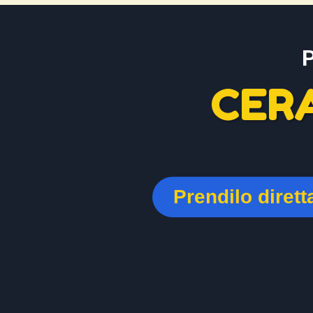
CER
Prendilo diret