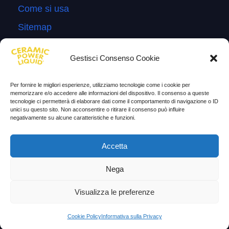
Come si usa
Sitemap
Domande Frequenti
Gestisci Consenso Cookie
Lascia la tua testimonianza
News
Per fornire le migliori esperienze, utilizziamo tecnologie come i cookie per
memorizzare e/o accedere alle informazioni del dispositivo. Il consenso a queste
tecnologie ci permetterà di elaborare dati come il comportamento di navigazione o ID
TESTIMONIANZE
unici su questo sito. Non acconsentire o ritirare il consenso può influire
negativamente su alcune caratteristiche e funzioni.
Molto soddisfatti
Accetta
Risparmio di carburante
Aumento di potenza e velocità
Nega
Minor consumo di olio
Visualizza le preferenze
Riduzione della rumorosità
Cookie Policy
Informativa sulla Privacy
Riduzione gas di scarico